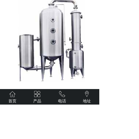
上一个：
WZ₂型双效外循环蒸......
下一个：
无
首页
产品
电话
地址